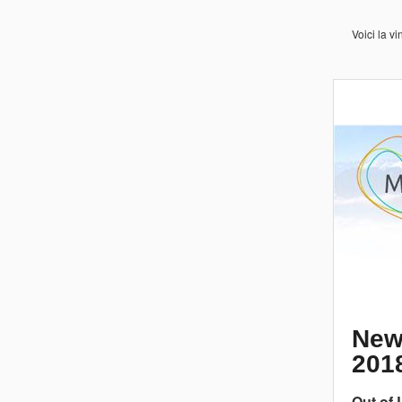
Voici la 
New
201
Out of 