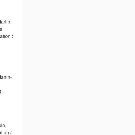
artin-
ls
tion :
artin-
 -
le,
tion /