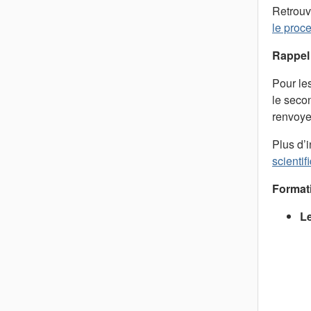
Retrouv
le proce
Rappel 
Pour le
le seco
renvoyer
Plus d’i
scientif
Formati
Le