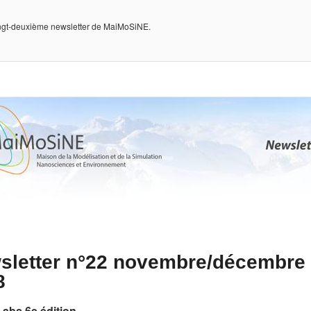
vingt-deuxième newsletter de MaiMoSiNE.
sletter n°22 novembre/décembre
8
Labs 6e édition