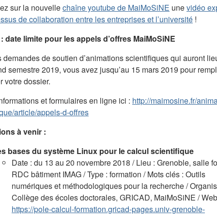
ez sur la nouvelle
chaîne youtube de MaiMoSiNE
une
vidéo ex
ssus de collaboration entre les entreprises et l’université
!
: date limite pour les appels d’offres MaiMoSiNE
s demandes de soutien d’animations scientifiques qui auront lie
nd semestre 2019, vous avez jusqu’au 15 mars 2019 pour rempli
 votre dossier.
nformations et formulaires en ligne ici :
http://maimosine.fr/anima
ique/article/appels-d-offres
ons à venir :
s bases du système Linux pour le calcul scientifique
Date : du 13 au 20 novembre 2018 / Lieu : Grenoble, salle f
RDC bâtiment IMAG / Type : formation / Mots clés : Outils
numériques et méthodologiques pour la recherche / Organisa
Collège des écoles doctorales, GRICAD, MaiMoSiNE / Web
https://pole-calcul-formation.gricad-pages.univ-grenoble-