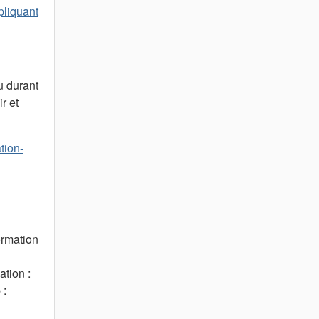
pliquant
u durant
r et
tion-
ormation
tion :
 :