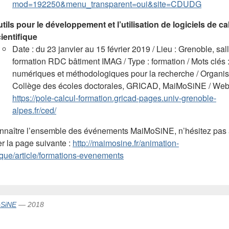
mod=192250&menu_transparent=oui&site=CDUDG
tils pour le développement et l’utilisation de logiciels de ca
ientifique
Date : du 23 janvier au 15 février 2019 / Lieu : Grenoble, sal
formation RDC bâtiment IMAG / Type : formation / Mots clés :
numériques et méthodologiques pour la recherche / Organisa
Collège des écoles doctorales, GRICAD, MaiMoSiNE / Web
https://pole-calcul-formation.gricad-pages.univ-grenoble-
alpes.fr/ced/
nnaître l’ensemble des événements MaiMoSiNE, n’hésitez pas
er la page suivante :
http://maimosine.fr/animation-
fique/article/formations-evenements
SiNE
— 2018