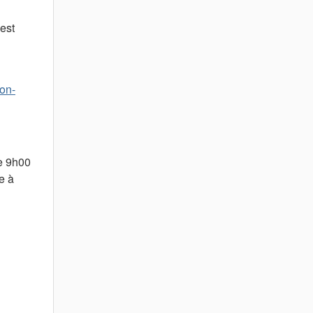
est
ion-
e 9h00
e à