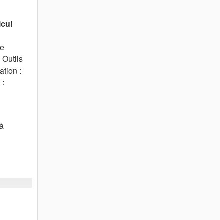
lcul
le
 Outils
tion :
 :
 à