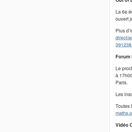
La 6e é
ouvert 
Plus d’
direct/
391238.
Forum 
Le proc
à 17h00
Paris.
Les ins
Toutes l
maths.o
Vidéo C