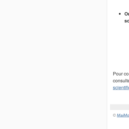
Ou
sc
Pour co
consult
scienti
©
MaiMo