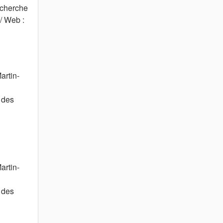
echerche
/ Web :
artin-
 des
artin-
 des