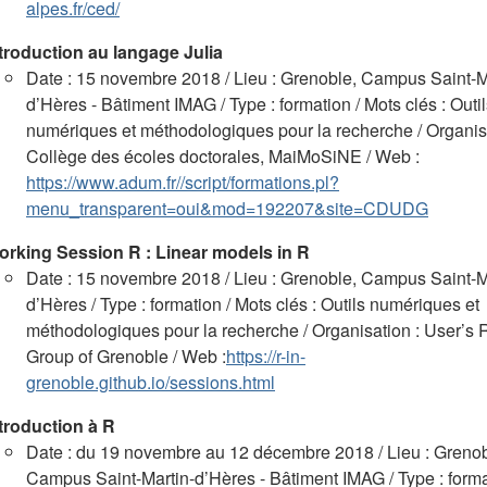
alpes.fr/ced/
troduction au langage Julia
Date : 15 novembre 2018 / Lieu : Grenoble, Campus Saint-M
d’Hères - Bâtiment IMAG / Type : formation / Mots clés : Outi
numériques et méthodologiques pour la recherche / Organisa
Collège des écoles doctorales, MaiMoSiNE / Web :
https://www.adum.fr//script/formations.pl?
menu_transparent=oui&mod=192207&site=CDUDG
rking Session R : Linear models in R
Date : 15 novembre 2018 / Lieu : Grenoble, Campus Saint-M
d’Hères / Type : formation / Mots clés : Outils numériques et
méthodologiques pour la recherche / Organisation : User’s R
Group of Grenoble / Web :
https://r-in-
grenoble.github.io/sessions.html
troduction à R
Date : du 19 novembre au 12 décembre 2018 / Lieu : Grenob
Campus Saint-Martin-d’Hères - Bâtiment IMAG / Type : forma