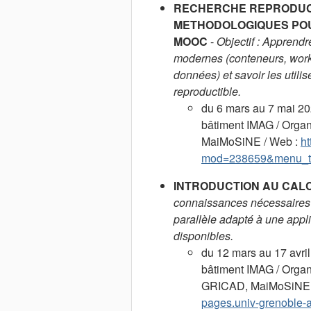
RECHERCHE REPRODUCTI
METHODOLOGIQUES POU
MOOC
-
Objectif : Apprendre
modernes (conteneurs, workf
données) et savoir les utili
reproductible.
du 6 mars au 7 mai 20
bâtiment IMAG / Organi
MaiMoSiNE / Web :
ht
mod=238659&menu_t
INTRODUCTION AU CAL
connaissances nécessaires
parallèle adapté à une appli
disponibles.
du 12 mars au 17 avril
bâtiment IMAG / Organi
GRICAD, MaiMoSiNE 
pages.univ-grenoble-al