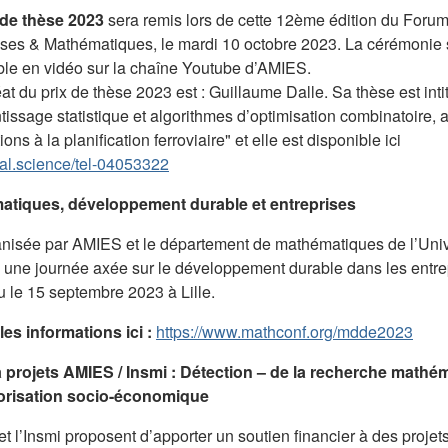
 de thèse 2023
sera remis lors de cette 12ème édition du Foru
ises & Mathématiques, le mardi 10 octobre 2023. La cérémonie 
ble en vidéo sur la chaîne Youtube d’AMIES.
at du prix de thèse 2023 est : Guillaume Dalle. Sa thèse est inti
tissage statistique et algorithmes d’optimisation combinatoire, 
ions à la planification ferroviaire" et elle est disponible ici
/hal.science/tel-04053322
atiques, développement durable et entreprises
nisée par AMIES et le département de mathématiques de l’Univ
e, une journée axée sur le développement durable dans les entre
u le 15 septembre 2023 à Lille.
les informations ici :
https://www.mathconf.org/mdde2023
 projets AMIES / Insmi : Détection – de la recherche mathé
lorisation socio-économique
 l’Insmi proposent d’apporter un soutien financier à des projets