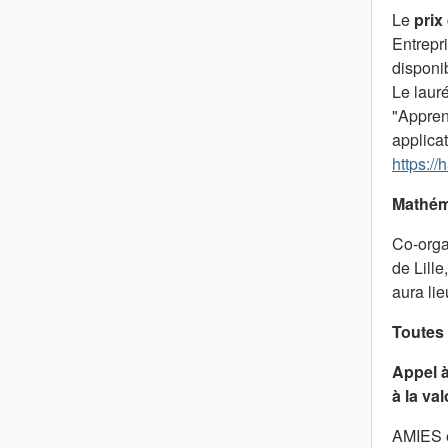
Le
prix
Entrepr
disponi
Le lauré
"Appren
applicat
https:/
Mathém
Co-orga
de Lill
aura lie
Toutes 
Appel à
à la va
AMIES et