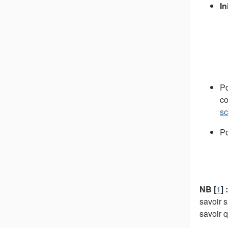
In
Po
co
sc
Po
NB
[
1
]
savoir s
savoir 