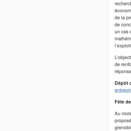
recherc
économi
de la p
de conc
un cas 
mathéma
l’explo
L’objec
de renfo
réponse
Dépôt de
entrepr
Fête de
Au mois 
proposé
grenobl