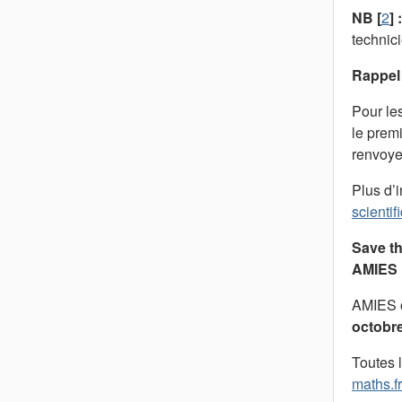
NB
[
2
]
:
technici
Rappel 
Pour le
le prem
renvoyer
Plus d’i
scientif
Save th
AMIES
AMIES o
octobr
Toutes l
maths.f