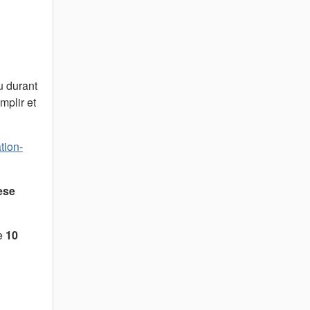
u durant
mplir et
tion-
èse
e
10