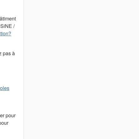
bâtiment
oSiNE /
ation?
z pas à
oles
ter pour
pour