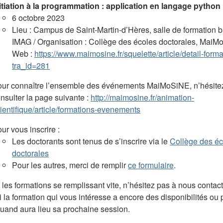
itiation à la programmation : application en langage python
6 octobre 2023
Lieu : Campus de Saint-Martin-d’Hères, salle de formation 
IMAG / Organisation : Collège des écoles doctorales, MaiM
Web :
https://www.maimosine.fr/squelette/article/detail-form
tra_id=281
ur connaître l’ensemble des événements MaiMoSiNE, n’hésite
nsulter la page suivante :
http://maimosine.fr/animation-
ientifique/article/formations-evenements
ur vous inscrire :
Les doctorants sont tenus de s’inscrire via le
Collège des éc
doctorales
Pour les autres, merci de remplir
ce formulaire
.
:
les formations se remplissant vite, n’hésitez pas à nous contac
i la formation qui vous intéresse a encore des disponibilités ou 
quand aura lieu sa prochaine session.