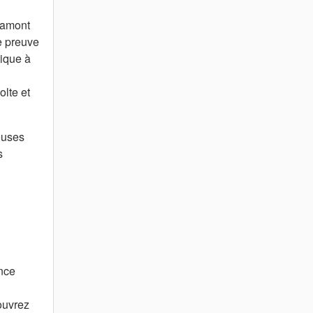
 amont
e preuve
tique à
olte et
euses
s
ence
ouvrez