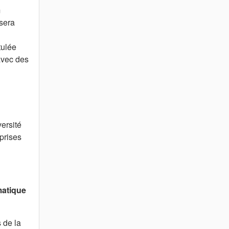
m
sera
tulée
avec des
ersité
prises
matique
 de la