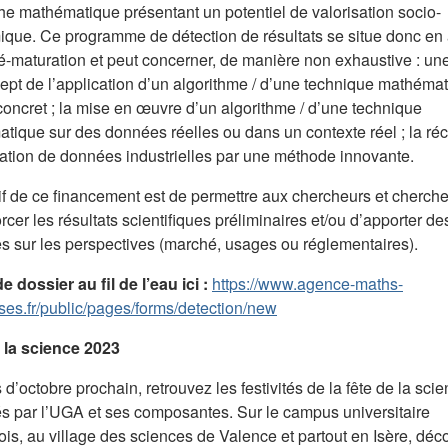
he mathématique présentant un potentiel de valorisation socio-
que. Ce programme de détection de résultats se situe donc en
ré-maturation et peut concerner, de manière non exhaustive : un
ept de l’application d’un algorithme / d’une technique mathéma
concret ; la mise en œuvre d’un algorithme / d’une technique
tique sur des données réelles ou dans un contexte réel ; la réc
itation de données industrielles par une méthode innovante.
tif de ce financement est de permettre aux chercheurs et cherch
rcer les résultats scientifiques préliminaires et/ou d’apporter de
s sur les perspectives (marché, usages ou réglementaires).
 dossier au fil de l’eau ici :
https://www.agence-maths-
ises.fr/public/pages/forms/detection/new
 la science 2023
d’octobre prochain, retrouvez les festivités de la fête de la sci
s par l’UGA et ses composantes. Sur le campus universitaire
ois, au village des sciences de Valence et partout en Isère, déc