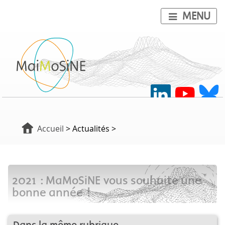
MENU
Accueil
> Actualités >
2021 : MaMoSiNE vous souhaite une
bonne année !